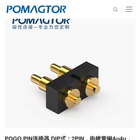
POGO PIN连接器 DIP式：2PIN，电镀黄铜Au4u，