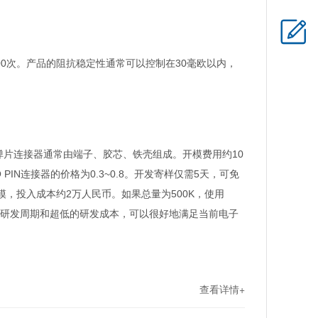
次。产品的阻抗稳定性通常可以控制在
毫欧以内，
00
30
弹片连接器通常由端子、胶芯、铁壳组成。开模费用约
10
连接器的价格为
。开发寄样仅需
天，可免
 PIN
0.3~0.8
5
模，投入成本约
万人民币。如果总量为
，使用
2
500K
研发周期和超低的研发成本，可以很好地满足当前电子
查看详情+