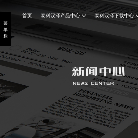
首页
泰科汉泽产品中心
泰科汉泽下载中心
菜
菜
POGO PIN
产品手册
单
单
栏
栏
POGO PIN连接器
证书
磁吸连接器
磁吸数据线
五金车削件
智能服饰温控线