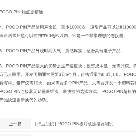
触点更精确
POGO PIN
、
产品使用寿命长，至少
次，通常产品可以达到
4
POGO PIN
10000
1000
寿命测试后也可以控制在
毫欧以内。它是一个非常理想的连接器。
50
、
产品外观时尚大气，质感厚实，适合高端电子产品。
5
POGO PIN
、
产品最大的优势是生产速度快，投资成本低，无需开模。
6
POGO PIN
万元人民币。开发周期通常需要
到
个月，价格通常为
到
。
3
6
0.3
1.0
POGO
费寄样。量产仅需
天。如果需要多个
产品，只需要开发一个塑料芯
10
PIN
连接器无疑是最经济、最快捷的选择方式。
超短的
POGO PIN
POGO PIN
产品快速更新换代的趋势。
上一篇
【行业知识】POGO PIN板对板连接器测试