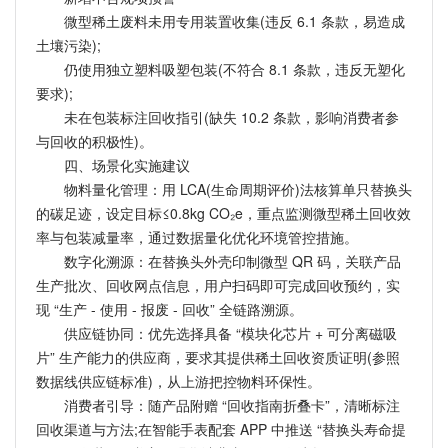
微型稀土废料未用专用装置收集(违反 6.1 条款，易造成
土壤污染);
仍使用独立塑料吸塑包装(不符合 8.1 条款，违反无塑化
要求);
未在包装标注回收指引(缺失 10.2 条款，影响消费者参
与回收的积极性)。
四、场景化实施建议
物料量化管理：用 LCA(生命周期评价)法核算单只替换头
的碳足迹，设定目标≤0.8kg CO₂e，重点监测微型稀土回收效
率与包装减量率，通过数据量化优化环境管控措施。
数字化溯源：在替换头外壳印制微型 QR 码，关联产品
生产批次、回收网点信息，用户扫码即可完成回收预约，实
现 “生产 - 使用 - 报废 - 回收” 全链路溯源。
供应链协同：优先选择具备 “模块化芯片 + 可分离磁吸
片” 生产能力的供应商，要求其提供稀土回收资质证明(参照
数据线供应链标准)，从上游把控物料环保性。
消费者引导：随产品附赠 “回收指南折叠卡”，清晰标注
回收渠道与方法;在智能手表配套 APP 中推送 “替换头寿命提