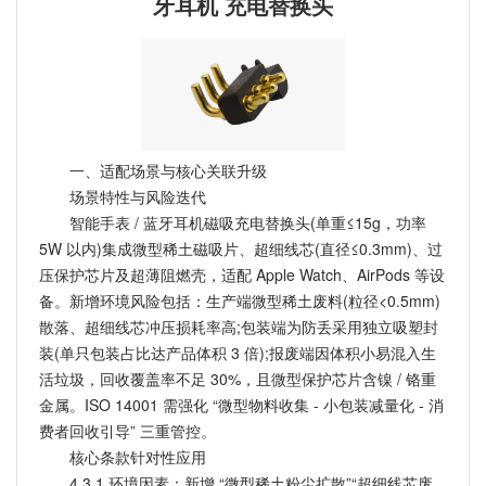
牙耳机 充电替换头
一、适配场景与核心关联升级
场景特性与风险迭代
智能手表 / 蓝牙耳机磁吸充电替换头(单重≤15g，功率
5W 以内)集成微型稀土磁吸片、超细线芯(直径≤0.3mm)、过
压保护芯片及超薄阻燃壳，适配 Apple Watch、AirPods 等设
备。新增环境风险包括：生产端微型稀土废料(粒径<0.5mm)
散落、超细线芯冲压损耗率高;包装端为防丢采用独立吸塑封
装(单只包装占比达产品体积 3 倍);报废端因体积小易混入生
活垃圾，回收覆盖率不足 30%，且微型保护芯片含镍 / 铬重
金属。ISO 14001 需强化 “微型物料收集 - 小包装减量化 - 消
费者回收引导” 三重管控。
核心条款针对性应用
4.3.1 环境因素：新增 “微型稀土粉尘扩散”“超细线芯废