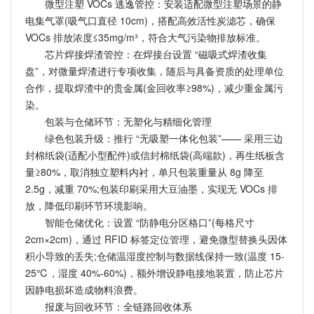
微型注塑 VOCs 逃逸管控：安装适配微型注塑场景的静
电集气罩(吸气口直径 10cm)，搭配高效活性炭滤芯，确保
VOCs 排放浓度≤35mg/m³，符合大气污染物排放标准。
芯片焊接焊渣管控：在焊接台设置 “磁吸式焊渣收集
盘”，对微量焊渣进行专项收集，随后与具备资质的处理单位
合作，提取焊渣中的贵金属(金回收率≥98%)，减少重金属污
染。
包装与仓储环节：无塑化与精细化管理
绿色包装升级：推行 “无吸塑一体化包装”—— 采用三边
封棉纸袋(适配小型配件)或信封棉纸袋(高端款)，再生纸板含
量≥80%，取消独立塑料内衬，单只包装重量从 8g 降至
2.5g，减重 70%;包装印刷采用大豆油墨，实现无 VOCs 排
放，降低印刷环节环境影响。
智能仓储优化：设置 “防静电分区格口”(每格尺寸
2cm×2cm)，通过 RFID 标签定位管理，避免微型替换头因体
积小导致的丢失;仓储温湿度控制与数据线保持一致(温度 15-
25℃，湿度 40%-60%)，额外增设静电接地装置，防止芯片
因静电损坏造成物料浪费。
报废与回收环节：全链路回收体系