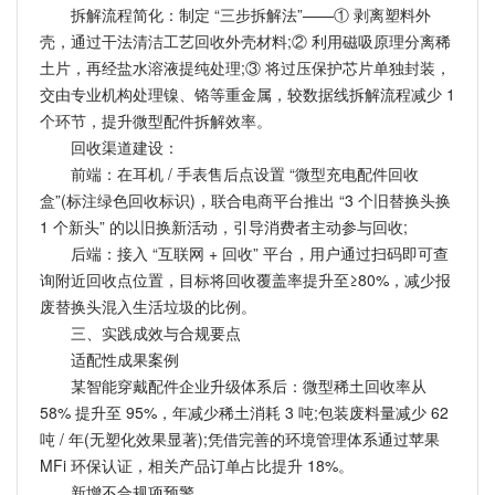
拆解流程简化：制定 “三步拆解法”——① 剥离塑料外
壳，通过干法清洁工艺回收外壳材料;② 利用磁吸原理分离稀
土片，再经盐水溶液提纯处理;③ 将过压保护芯片单独封装，
交由专业机构处理镍、铬等重金属，较数据线拆解流程减少 1
个环节，提升微型配件拆解效率。
回收渠道建设：
前端：在耳机 / 手表售后点设置 “微型充电配件回收
盒”(标注绿色回收标识)，联合电商平台推出 “3 个旧替换头换
1 个新头” 的以旧换新活动，引导消费者主动参与回收;
后端：接入 “互联网 + 回收” 平台，用户通过扫码即可查
询附近回收点位置，目标将回收覆盖率提升至≥80%，减少报
废替换头混入生活垃圾的比例。
三、实践成效与合规要点
适配性成果案例
某智能穿戴配件企业升级体系后：微型稀土回收率从
58% 提升至 95%，年减少稀土消耗 3 吨;包装废料量减少 62
吨 / 年(无塑化效果显著);凭借完善的环境管理体系通过苹果
MFi 环保认证，相关产品订单占比提升 18%。
新增不合规项预警