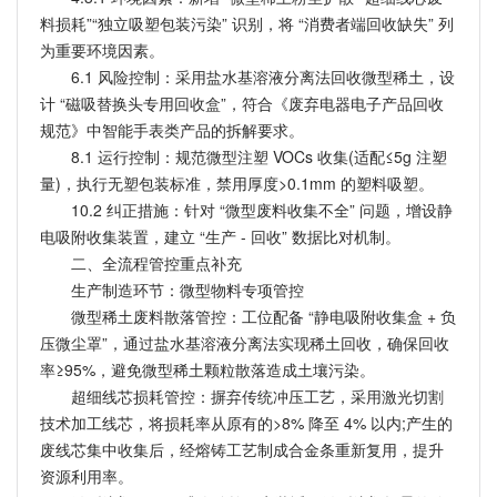
料损耗”“独立吸塑包装污染” 识别，将 “消费者端回收缺失” 列
为重要环境因素。
6.1 风险控制：采用盐水基溶液分离法回收微型稀土，设
计 “磁吸替换头专用回收盒”，符合《废弃电器电子产品回收
规范》中智能手表类产品的拆解要求。
8.1 运行控制：规范微型注塑 VOCs 收集(适配≤5g 注塑
量)，执行无塑包装标准，禁用厚度>0.1mm 的塑料吸塑。
10.2 纠正措施：针对 “微型废料收集不全” 问题，增设静
电吸附收集装置，建立 “生产 - 回收” 数据比对机制。
二、全流程管控重点补充
生产制造环节：微型物料专项管控
微型稀土废料散落管控：工位配备 “静电吸附收集盒 + 负
压微尘罩”，通过盐水基溶液分离法实现稀土回收，确保回收
率≥95%，避免微型稀土颗粒散落造成土壤污染。
超细线芯损耗管控：摒弃传统冲压工艺，采用激光切割
技术加工线芯，将损耗率从原有的>8% 降至 4% 以内;产生的
废线芯集中收集后，经熔铸工艺制成合金条重新复用，提升
资源利用率。