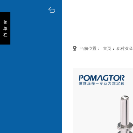
菜
菜
单
单
栏
栏
当前位置：
首页
泰科汉泽
>