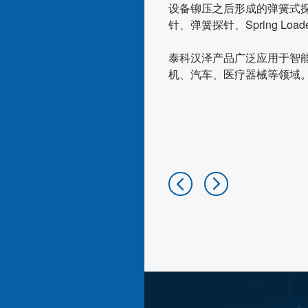
设备铆压之后形成的弹簧式
007
007
针、弹簧探针、Spring Load
5.4*24.93
规格：5.4*24.93
规格：5.4*24.93
泰科汉泽产品广泛应用于智
机、汽车、医疗器械等领域