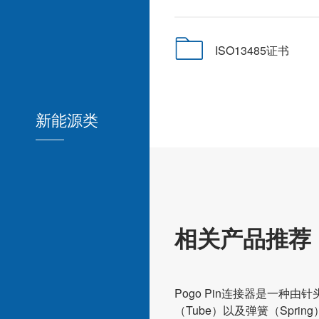
ISO13485证书
新能源类
相关产品推荐
能源类
新能源类
新能源类
Pogo Pin连接器是一种由针头
：
型号：
型号：
（Tube）以及弹簧（Spri
5.WHB0210726-
RD75.WHB0210726-
RD75.WHB021072