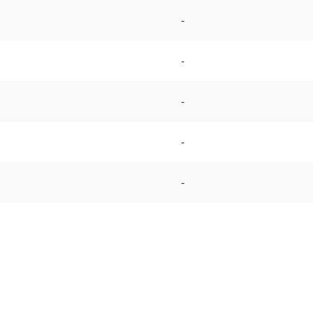
-
-
-
-
-